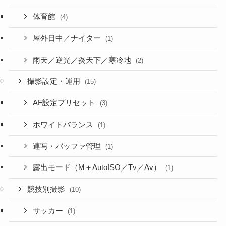
体育館
(4)
屋外日中／ナイター
(1)
雨天／逆光／炎天下／寒冷地
(2)
撮影設定・運用
(15)
AF設定プリセット
(3)
ホワイトバランス
(1)
連写・バッファ管理
(1)
露出モード（M＋AutoISO／Tv／Av）
(1)
競技別撮影
(10)
サッカー
(1)