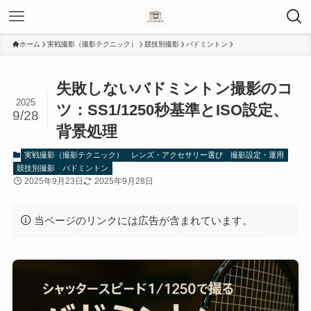
ホーム
実戦撮影（撮影テクニック）
競技別撮影
バドミントン
失敗しないバドミントン撮影のコ
2025
ツ：SS1/1250秒基準とISO設定、
9/28
背景処理
実戦撮影（撮影テクニック）
レンズ・アクセサリー選び
撮影設定・運用
競技別撮影
バドミントン
2025年9月23日
2025年9月28日
当ページのリンクには広告が含まれています。