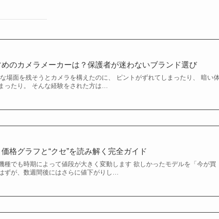
すめのカメラメーカーは？保護者が迷わないブランド選び
切な場面を残そうとカメラを構えたのに、 ピントがずれてしまったり、 暗い
まったり。 そんな経験をされた方は…
価格グラフと“クセ”を読み解く完全ガイド
機種でも時期によって値段が大きく変動します 欲しかったモデルを「今が買
はずが、数週間後にはさらに値下がりし…