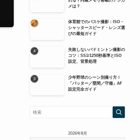
れる？内蔵メモリ搭載のデジカ
メは？
体育館でのバスケ撮影：ISO・
シャッタースピード・レンズ選
びの最短ガイド
失敗しないバドミントン撮影の
コツ：SS1/1250秒基準とISO
設定、背景処理
少年野球のシーン別撮り方！
「バッター／塁間／守備」AF
設定完全ガイド
2026年8月