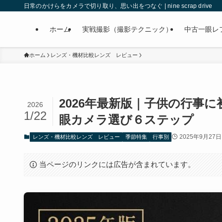
日常のかけらをカメラで切り取り、思い出をつなぐ | nine scrap drive
ホーム
実戦撮影（撮影テクニック）
中古一眼レ
ホーム
レンズ・機材比較レンズ レビュー
2026年最新版｜子供の行事
2026
1/22
眼カメラ選び６ステップ
2025年9月27日
レンズ・機材比較レンズ レビュー
季節特集
行事別
当ページのリンクには広告が含まれています。