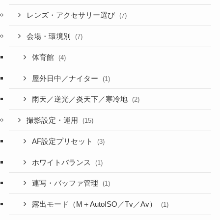
レンズ・アクセサリー選び
(7)
会場・環境別
(7)
体育館
(4)
屋外日中／ナイター
(1)
雨天／逆光／炎天下／寒冷地
(2)
撮影設定・運用
(15)
AF設定プリセット
(3)
ホワイトバランス
(1)
連写・バッファ管理
(1)
露出モード（M＋AutoISO／Tv／Av）
(1)