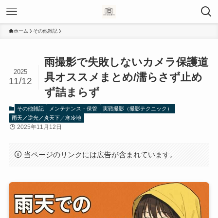
ホーム
その他雑記
雨撮影で失敗しないカメラ保護道
2025
具オススメまとめ/濡らさず止め
11/12
ず詰まらず
その他雑記
メンテナンス・保管
実戦撮影（撮影テクニック）
雨天／逆光／炎天下／寒冷地
2025年11月12日
当ページのリンクには広告が含まれています。