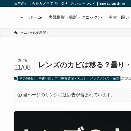
日常のかけらをカメラで切り取り、思い出をつなぐ | nine scrap drive
ホーム
実戦撮影（撮影テクニック）
中古一眼レ
ホーム
その他雑記
2025
レンズのカビは移る？曇り
11/08
20
その他雑記
中古一眼レフ（中古資産・相場）
メンテナンス・保管
当ページのリンクには広告が含まれています。