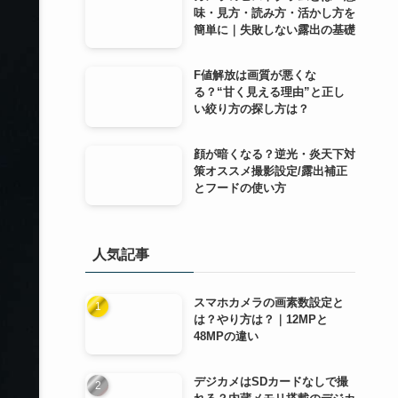
味・見方・読み方・活かし方を
簡単に｜失敗しない露出の基礎
F値解放は画質が悪くな
る？“甘く見える理由”と正し
い絞り方の探し方は？
顔が暗くなる？逆光・炎天下対
策オススメ撮影設定/露出補正
とフードの使い方
人気記事
スマホカメラの画素数設定と
は？やり方は？｜12MPと
48MPの違い
デジカメはSDカードなしで撮