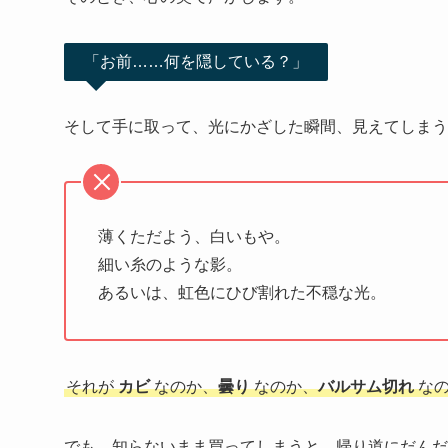
「お前……何を隠している？」
そして手に取って、光にかざした瞬間、見えてしまう
薄くただよう、白いもや。
細い糸のような影。
あるいは、虹色にひび割れた不穏な光。
それが
カビ
なのか、
曇り
なのか、
バルサム切れ
なの
でも、知らないまま買ってしまうと、帰り道にだんだ