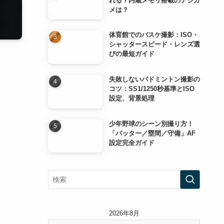
れる？内蔵メモリ搭載のデジカ
メは？
体育館でのバスケ撮影：ISO・
シャッタースピード・レンズ選
びの最短ガイド
失敗しないバドミントン撮影の
コツ：SS1/1250秒基準とISO
設定、背景処理
少年野球のシーン別撮り方！
「バッター／塁間／守備」AF
設定完全ガイド
2026年8月