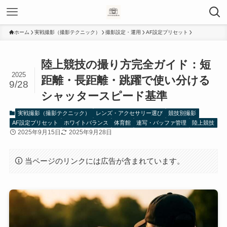
ホーム
実戦撮影（撮影テクニック）
撮影設定・運用
AF設定プリセット
陸上競技の撮り方完全ガイド：短
2025
距離・長距離・跳躍で使い分ける
9/28
シャッタースピード基準
実戦撮影（撮影テクニック）
レンズ・アクセサリー選び
競技別撮影
AF設定プリセット
ホワイトバランス
体育館
連写・バッファ管理
陸上競技
2025年9月15日
2025年9月28日
当ページのリンクには広告が含まれています。